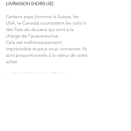
LIVRAISON (HORS UE)
Certains pays (comme la Suisse, les
USA, le Canada) soumettent les colis à
des frais de douane qui sont à la
charge de l’acquéreur/se.
Cela est malheureusement
imprévisible et peut vous concerner. Ils
sont proportionnels à la valeur de votre
achat.
QUELQUES INFORMATIONS
IMPORTANTES
Les objets dans votre panier ne sont
pas réservés. C’est le règlement de
votre panier qui valide la commande.
Si vous passez plusieurs commandes
vers la même adresse, je peux bien
entendu grouper l’envoi et rembourser