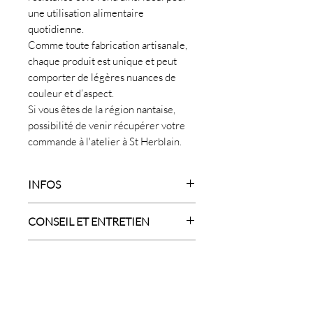
une utilisation alimentaire
quotidienne.
Comme toute fabrication artisanale,
chaque produit est unique et peut
comporter de légères nuances de
couleur et d’aspect.
Si vous êtes de la région nantaise,
possibilité de venir récupérer votre
commande à l'atelier à St Herblain.
INFOS
Mugs en grès blanc émail satiné et
CONSEIL ET ENTRETIEN
décor sauge brillant
Passage au lave-vaisselle ok.
DIMENSIONS (en cm)
Micro-onde non testé. Evitez les
chocs thermiques
Diamètre 8,5 Hauteur. 9,5
Contenance. 25 cl