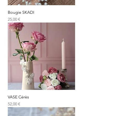
Bougie SKADI
Prix
25,00 €
VASE Cérès
Prix
52,00 €