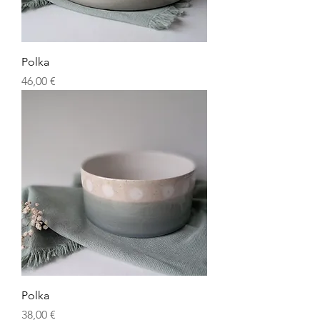
Polka
Prix
46,00 €
Polka
Prix
38,00 €