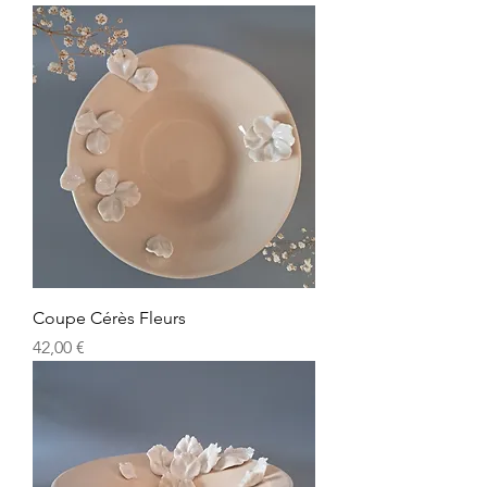
Coupe Cérès Fleurs
Prix
42,00 €